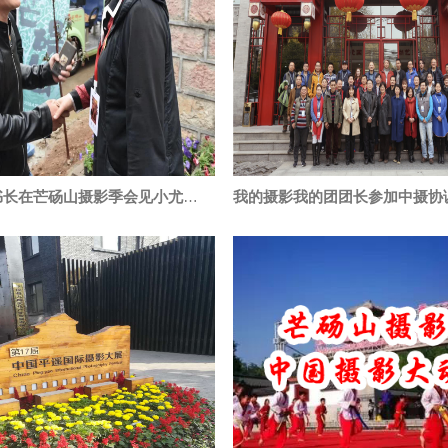
中摄协秘书长在芒砀山摄影季会见小尤团长并观