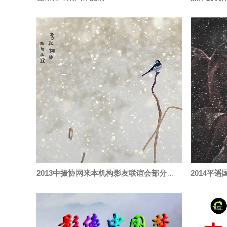
2013中摄协网来本机构影友联谊会部分获奖作品
2014平