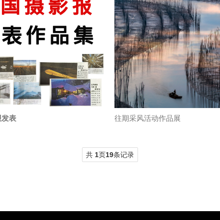
报发表
往期采风活动作品展
共
1
页
19
条记录