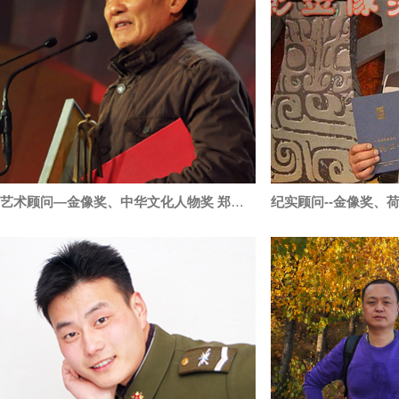
艺术顾问—金像奖、中华文化人物奖 郑云峰
纪实顾问--金像奖、