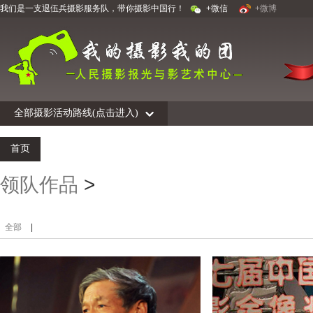
我们是一支退伍兵摄影服务队，带你摄影中国行！
+微信
+微博
全部摄影活动路线(点击进入)
首页
关于我们
领队作品
活动回顾
作品展示
花絮
领队作品
>
全部
|