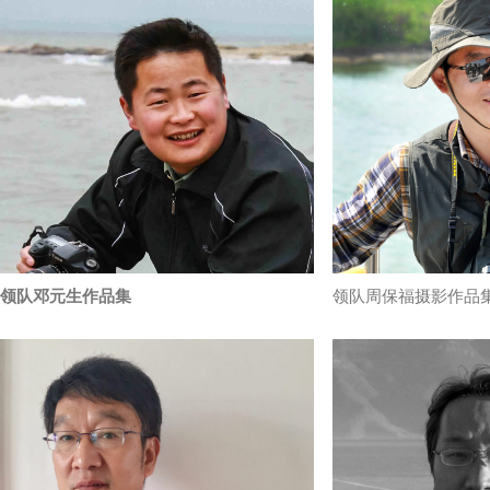
领队邓元生作品集
领队周保福摄影作品