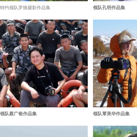
特约领队罗狼摄影作品集
领队孔明作品集
领队蔡广银作品集
领队覃美华作品集