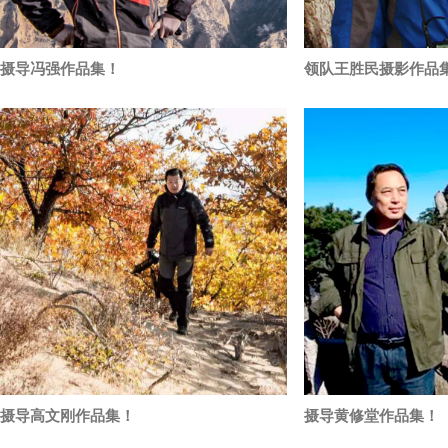
摄导冯强作品集！
领队王胜民摄影作品
摄导高文刚作品集！
摄导黄修堂作品集！