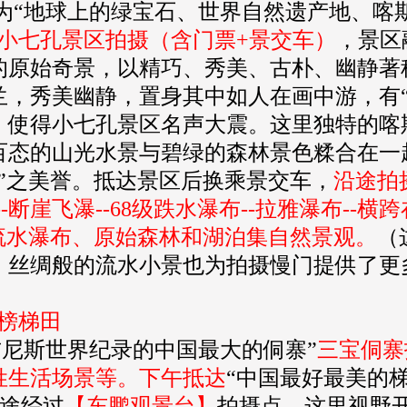
为“地球上的绿宝石、世界自然遗产地、喀
小七孔景区拍摄（含门票+景交车）
，景区
的原始奇景，以精巧、秀美、古朴、幽静著
兰，秀美幽静，置身其中如人在画中游，有“
，使得小七孔景区名声大震。这里独特的喀
百态的山光水景与碧绿的森林景色糅合在一
”之美誉。抵达景区后换乘景交车，
沿途拍摄
--断崖飞瀑--68级跌水瀑布--拉雅瀑布-
流水瀑布、原始森林和湖泊集自然景观。
（
、丝绸般的流水小景也为拍摄慢门提供了更
加榜梯田
吉尼斯世界纪录的中国最大的侗寨”
三宝侗寨
姓生活场景等。下午抵达
“中国最好最美的
沿途经过
【东鹏观景台】
拍摄点，这里视野