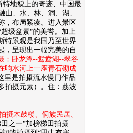
斯特地貌上的奇迹、中国最
融山、水、林、洞、湖、
称，布局紧凑。进入景区
超级盆景”的美誉。加上
斯特景观是我国乃至世界
起，呈现出一幅完美的自
：卧龙潭--鸳鸯湖--翠谷
-横跨在响水河上一座青石砌成
这里是拍摄流水慢门作品
多拍摄元素）。住：荔波
拍摄木鼓楼、侗族民居、
梯田之一”加榜梯田拍摄
开阔能拍摄到“田中有寨，