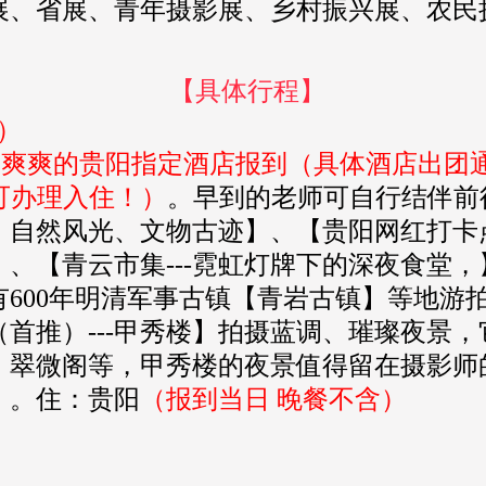
展、省展、青年摄影展、乡村振兴展、农民
【具体行程】
日）
”爽爽的贵阳指定酒店报到（具体酒店出团
可办理入住！）
。早到的老师可自行结伴前往
自然风光、文物古迹】、【贵阳网红打卡点
、【青云市集---霓虹灯牌下的深夜食堂，】
600年明清军事古镇【青岩古镇】等地游
首推）---甲秀楼】拍摄蓝调、璀璨夜景
、翠微阁等，甲秀楼的夜景值得留在摄影师
）。住：贵阳
（报到当日 晚餐不含）