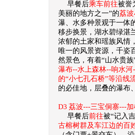
早餐后
乘车前往
被誉
美丽的地方之一”的
荔波
瀑、水多种景观于一体
移步换景，湖水碧绿湛
浓郁的土家和瑶族风情
唯一的风景资源，千姿
然景色，有着“山水贵族
瀑布--水上森林--响水河
的“小七孔石桥”等沿线
的必佳地，层叠的瀑布
D3 荔波---三宝侗寨---
早餐后
前往
被“记入
古榕树群及车江边的百
（含门票+景交车），