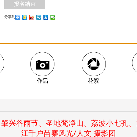
报名结束
分享到
之肇兴谷雨节、圣地梵净山、荔波小七孔、
作品
花絮
江千户苗寨风光/人文 摄影团