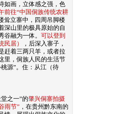
诗如画，立体感之强，色
午前往“中国侗族传统农耕
鼓楼耸立寨中，四周吊脚楼
着深山里的极具原始的自
秀谷融为一体。
可以登到
统民居）
，后深入寨子，
是赶着三两只羊，或者拉
这里，侗族人民的生活节
桃源”。住：从江（待
堂之一”的
肇兴侗寨拍摄
“谷雨节”
，在贵州黔东南的