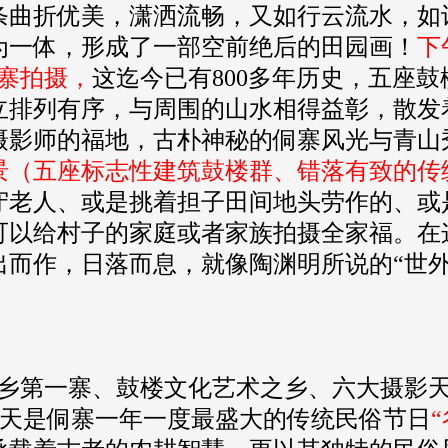
条曲折优美，潇洒流畅，又如行云流水，如
为一体，形成了一部空前绝后的田园画！
下
寨拍摄，
这迄今已有800多年历史，五座
立排列有序，与周围的山水相得益彰，散发
摄影师的福地，古朴神秘的侗寨风光与青山
景（五座标志性建筑鼓楼群、错落有致的传
守老人、或是挑着担子田间地头劳作的、或
可以给村子的家庭或者家族拍摄全家福。在
出而作，日落而息，就像陶渊明所说的“世外
侗乡第一寨、鼓楼文化艺术之乡、六大摄影天
天是侗寨一年一度最盛大的传统民俗节日