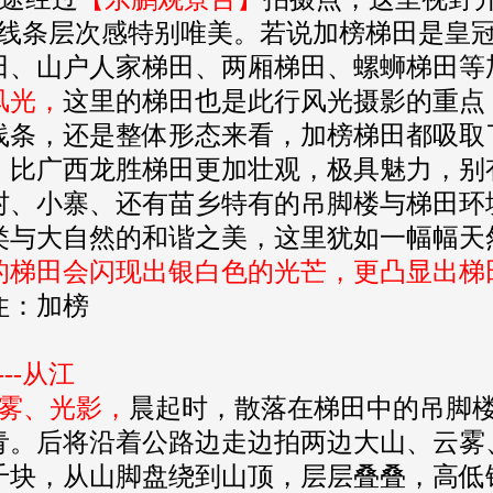
，线条层次感特别唯美。若说加榜梯田是皇
田、山户人家梯田、两厢梯田、螺蛳梯田等
风光，
这里的梯田也是此行风光摄影的重点
线条，还是整体形态来看，加榜梯田都吸取
，比广西龙胜梯田更加壮观，极具魅力，别
村、小寨、还有苗乡特有的吊脚楼与梯田环
类与大自然的和谐之美，这里犹如一幅幅天
的梯田会闪现出银白色的光芒，更凸显出梯
住：加榜
--从江
雾、光影，
晨起时，散落在梯田中的吊脚
青。后将沿着公路边走边拍两边大山、云雾
千块，从山脚盘绕到山顶，层层叠叠，高低