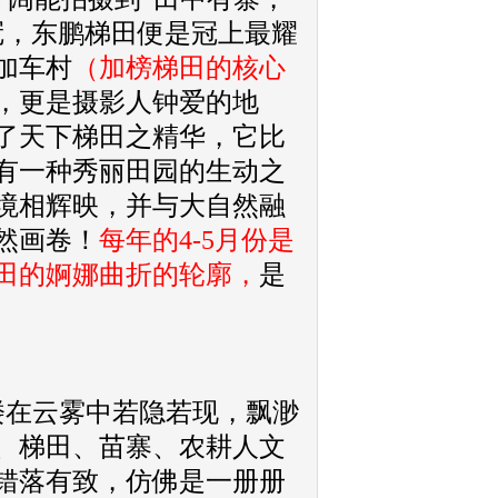
冠，东鹏梯田便是冠上最耀
加车村
（加榜梯田的核心
，更是摄影人钟爱的地
了天下梯田之精华，它比
有一种秀丽田园的生动之
境相辉映，并与大自然融
然画卷！
每年的4-5月份是
田的婀娜曲折的轮廓，
是
楼在云雾中若隐若现，飘渺
、梯田、苗寨、农耕人文
错落有致，仿佛是一册册