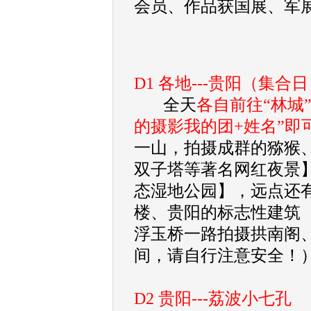
会员、
作品获国展、军
D1 各地---贵阳（集合
全天
各自前往“林城
的摄影我的团+姓名”即
一山，拍摄成群的猕猴、
双子塔等著名网红夜景】
态湿地公园】，远点还有
楼、贵阳的标志性建筑（
浮玉桥一路拍摄拱南阁
间，请自行注意安全！
D2 贵阳---荔波小七孔