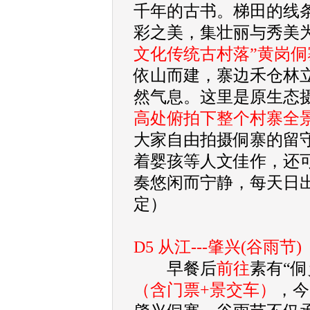
千年的古书。梯田的线
彩之美，集壮丽与秀美
文化传统古村落”黄岗侗
依山而建，寨边禾仓林
然气息。这里是原生态
高处俯拍下整个村寨全
大家自由拍摄侗寨的留
着婴孩等人文佳作，还
奏悠闲而宁静，每天日
定）
D5 从江---肇兴(谷雨节)
早餐后
前往
素有“
（含门票+景交车）
，今