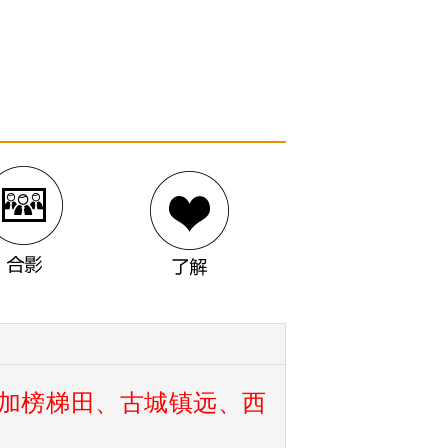
加榜梯田、古城镇远、西
合影
了解