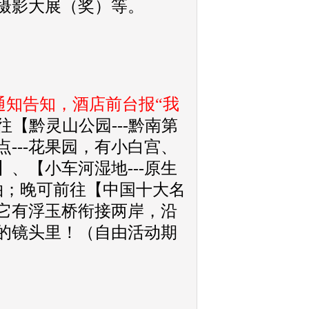
摄影大展（奖）等。
通知告知，酒店前台报“我
【黔灵山公园---黔南第
---花果园，有小白宫、
、【小车河湿地---原生
拍；晚可前往【中国十大名
，它有浮玉桥衔接两岸，沿
的镜头里！（自由活动期