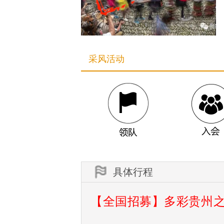
采风活动
具体行程
【
全国招募】多彩贵州
领队
入会