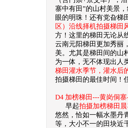
寨中有田”的山村美景
眼的明珠！还有党旮梯
区）沿线择机拍摄梯田
方！这里的梯田无论从
云南元阳梯田更加秀丽
美。尤其是梯田间的山
为一体，无不体现出人
梯田灌水季节，灌水后
拍摄梯田的最佳时间！
D4 加榜梯田---黄岗侗寨-
早起
拍摄加榜梯田晨
悠然，恰如一幅水墨丹
等，大小不一的田块近