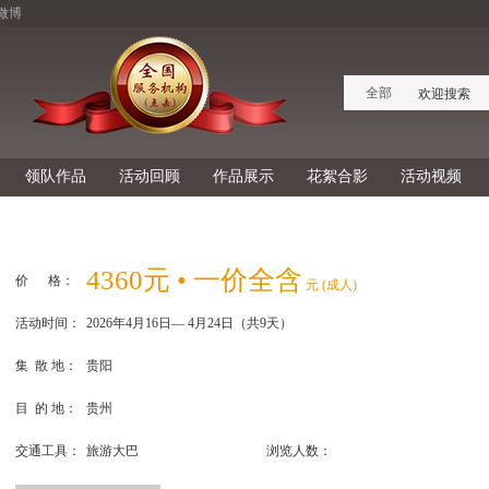
微博
全部
领队作品
活动回顾
作品展示
花絮合影
活动视频
4360元 • 一价全含
价 格：
元 (成人)
活动时间：
2026年4月16日— 4月24日（共9天）
集 散 地：
贵阳
目 的 地：
贵州
交通工具：
旅游大巴
浏览人数：