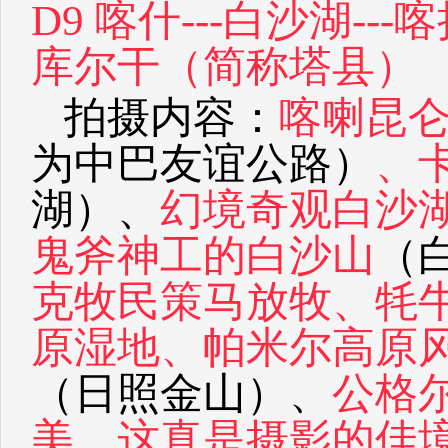
D9 喀什---白沙湖--
库尔干（简称塔县）
拍摄内容：
喀喇昆
为中巴友谊公路）
、
湖）、
幻境奇观白沙
鬼斧神工的白沙山
（
克牧民策马放牧、牦
原湿地、帕米尔高原
（日照金山）、
公格
美，这真是摄影的佳