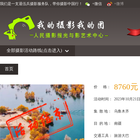
我们是一支退伍兵摄影服务队，带你摄影中国行！
+微信
+微博
全部摄影活动路线(点击进入)
首页
关于我们
领队作品
活动回顾
作品展示
花絮
8760元
价 格：
活动时间：
2023年10月2
集 散 地：
乌鲁木齐
目 的 地：
南疆
交通工具：
旅游大巴