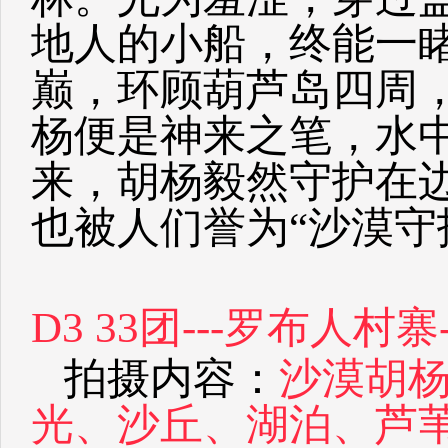
地人的小船，终能一
巅，环顾葫芦岛四周
杨便是神来之笔，水
来，胡杨毅然守护在
也被人们誉为“沙漠守
D3 33团---罗布人村寨
拍摄内容：
沙漠胡
光、沙丘、湖泊、芦