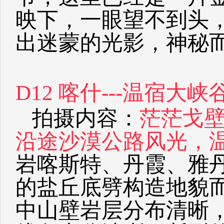
映下，一眼望不到头
出迷蒙的光影，神秘
D12 喀什---温宿大峡谷
拍摄内容：
茫茫戈
沿途沙漠公路风光，
岩喀斯特、丹霞、雅
的盐丘底劈构造地貌
中山壁岩层分布清晰