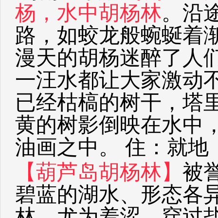
杨，水中胡杨林
。沿
路，如蛟龙般蜿蜒着
漫天的胡杨迷醉了人
一汪水都让大家激动
已经枯槁的树干，塔
黄的树影倒映在水中
油画之中。 住：就
【葫芦岛胡杨林】
被
碧蓝的湖水、形态各
林。尤为羞涩，穿过