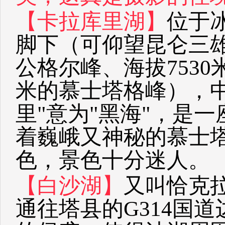
【卡拉库里湖】
位于
脚下（可仰望昆仑三雄
公格尔峰、海拔7530
米的慕士塔格峰），
里"意为"黑海"，是
着巍峨又神秘的慕士
色，景色十分迷人。
【白沙湖】
又叫恰克
通往塔县的G314国